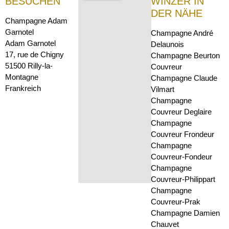
BESUCHEN
WINZER IN
DER NÄHE
Champagne Adam
Garnotel
Champagne André
Adam Garnotel
Delaunois
17, rue de Chigny
Champagne Beurton
51500 Rilly-la-
Couvreur
Montagne
Champagne Claude
Frankreich
Vilmart
Champagne
Couvreur Deglaire
Champagne
Couvreur Frondeur
Champagne
Couvreur-Fondeur
Champagne
Couvreur-Philippart
Champagne
Couvreur-Prak
Champagne Damien
Chauvet