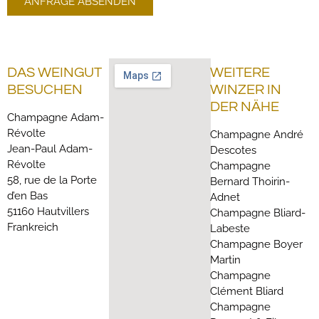
ANFRAGE ABSENDEN
DAS WEINGUT
WEITERE
BESUCHEN
WINZER IN
DER NÄHE
Champagne Adam-
Révolte
Champagne André
Jean-Paul Adam-
Descotes
Révolte
Champagne
58, rue de la Porte
Bernard Thoirin-
d’en Bas
Adnet
51160 Hautvillers
Champagne Bliard-
Frankreich
Labeste
Champagne Boyer
Martin
Champagne
Clément Bliard
Champagne