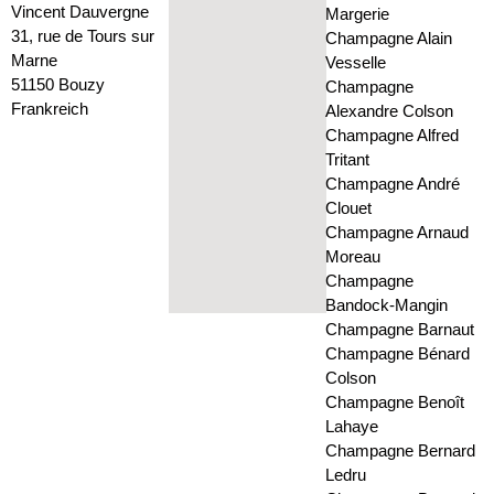
Vincent Dauvergne
Margerie
31, rue de Tours sur
Champagne Alain
Marne
Vesselle
51150 Bouzy
Champagne
Frankreich
Alexandre Colson
Champagne Alfred
Tritant
Champagne André
Clouet
Champagne Arnaud
Moreau
Champagne
Bandock-Mangin
Champagne Barnaut
Champagne Bénard
Colson
Champagne Benoît
Lahaye
Champagne Bernard
Ledru