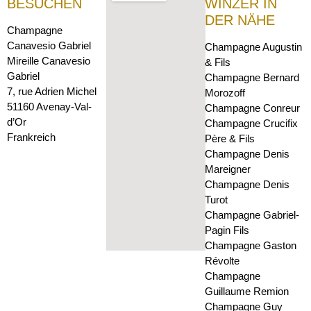
BESUCHEN
WINZER IN
DER NÄHE
Champagne
Canavesio Gabriel
Champagne Augustin
Mireille Canavesio
& Fils
Gabriel
Champagne Bernard
7, rue Adrien Michel
Morozoff
51160 Avenay-Val-
Champagne Conreur
d’Or
Champagne Crucifix
Frankreich
Père & Fils
Champagne Denis
Mareigner
Champagne Denis
Turot
Champagne Gabriel-
Pagin Fils
Champagne Gaston
Révolte
Champagne
Guillaume Remion
Champagne Guy