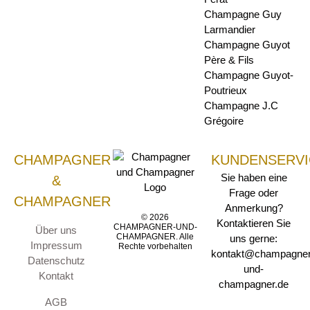
Champagne Guy
Larmandier
Champagne Guyot
Père & Fils
Champagne Guyot-
Poutrieux
Champagne J.C
Grégoire
CHAMPAGNER
KUNDENSERVI
Sie haben eine
&
Frage oder
CHAMPAGNER
Anmerkung?
© 2026
Kontaktieren Sie
CHAMPAGNER-UND-
Über uns
CHAMPAGNER. Alle
uns gerne:
Impressum
Rechte vorbehalten
kontakt@champagner
Datenschutz
und-
Kontakt
champagner.de
AGB