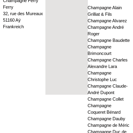
Champagne Ferry
Ferry
Champagne Alain
32, rue des Mureaux
Grilliat & Fils
51160 Aÿ
Champagne Alvarez
Frankreich
Champagne André
Roger
Champagne Baudette
Champagne
Brimoncourt
Champagne Charles
Alexandre Lara
Champagne
Christophe Luc
Champagne Claude-
André Dupont
Champagne Collet
Champagne
Coqueret Bénard
Champagne Dauby
Champagne de Méric
Champagne Duc de