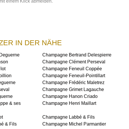
mit einem Klick abmelden.
ZER IN DER NÄHE
-Deguerne
Champagne Bertrand Delespierre
nson
Champagne Clément Perseval
lot
Champagne Feneuil Coppée
illion
Champagne Feneuil-Pointillart
eguerne
Champagne Frédéric Maletrez
eval
Champagne Grimet Lagauche
guerne
Champagne Hanon Criado
ppe & ses
Champagne Henri Maillart
et
Champagne Labbé & Fils
é & Fils
Champagne Michel Parmantier