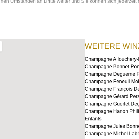
en Umständen an Dritte weiter und Sie können sich jederzeit 
WEITERE WIN
Champagne Allouchery
Champagne Bonnet-Po
Champagne Deguerne F
Champagne Feneuil Mob
Champagne François D
Champagne Gérard Pers
Champagne Guerlet De
Champagne Hanon Phili
Enfants
Champagne Jules Bonn
Champagne Michel Labb