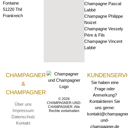
Fontaine
Champagne Pascal
51220 Thil
Labbé
Frankreich
Champagne Philippe
Noizet
Champagne Vessely
Père & Fils
Champagne Vincent
Labbé
CHAMPAGNER
KUNDENSERVI
Sie haben eine
&
Frage oder
CHAMPAGNER
Anmerkung?
© 2026
Kontaktieren Sie
CHAMPAGNER-UND-
Über uns
CHAMPAGNER. Alle
uns gerne:
Impressum
Rechte vorbehalten
kontakt@champagner
Datenschutz
und-
Kontakt
champagner.de