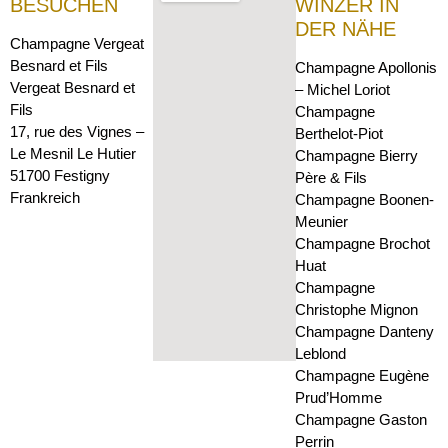
BESUCHEN
WINZER IN
DER NÄHE
Champagne Vergeat
Besnard et Fils
Champagne Apollonis
Vergeat Besnard et
– Michel Loriot
Fils
Champagne
17, rue des Vignes –
Berthelot-Piot
Le Mesnil Le Hutier
Champagne Bierry
51700 Festigny
Père & Fils
Frankreich
Champagne Boonen-
Meunier
Champagne Brochot
Huat
Champagne
Christophe Mignon
Champagne Danteny
Leblond
Champagne Eugène
Prud’Homme
Champagne Gaston
Perrin