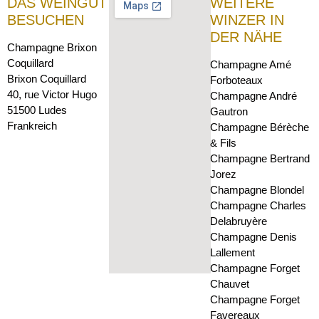
DAS WEINGUT
WEITERE
BESUCHEN
WINZER IN
DER NÄHE
Champagne Brixon
Coquillard
Champagne Amé
Brixon Coquillard
Forboteaux
40, rue Victor Hugo
Champagne André
51500 Ludes
Gautron
Frankreich
Champagne Bérèche
& Fils
Champagne Bertrand
Jorez
Champagne Blondel
Champagne Charles
Delabruyère
Champagne Denis
Lallement
Champagne Forget
Chauvet
Champagne Forget
Favereaux