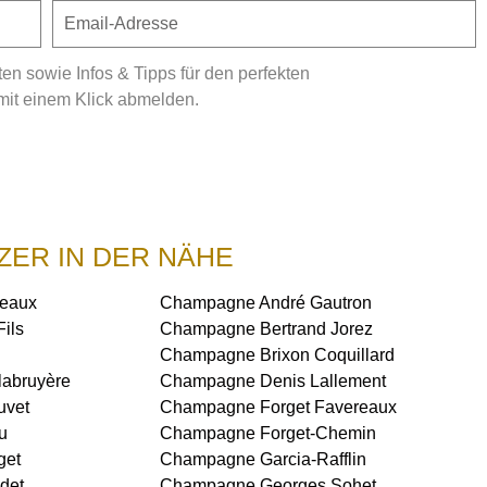
 sowie Infos & Tipps für den perfekten
mit einem Klick abmelden.
ZER IN DER NÄHE
eaux
Champagne André Gautron
ils
Champagne Bertrand Jorez
Champagne Brixon Coquillard
abruyère
Champagne Denis Lallement
uvet
Champagne Forget Favereaux
u
Champagne Forget-Chemin
get
Champagne Garcia-Rafflin
det
Champagne Georges Sohet