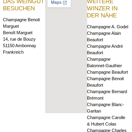
DAS WEINGUT
WEITERE
BESUCHEN
WINZER IN
DER NÄHE
Champagne Benoit
Marguet
Champagne A. Godel
Benoît Marguet
Champagne Alain
14, rue de Bouzy
Beaufort
51150 Ambonnay
Champagne André
Frankreich
Beaufort
Champagne
Batonnet-Gauthier
Champagne Beaufort
Champagne Benoit
Beaufort
Champagne Bernard
Brémont
Champagne Blanc-
Garitan
Champagne Carolle
& Hubert Colas
Champagne Charles