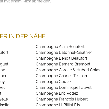
it mit einem Klick abmelden.
ER IN DER NÄHE
Champagne Alain Beaufort
fort
Champagne Batonnet-Gauthier
Champagne Benoit Beaufort
guet
Champagne Bernard Brémont
tan
Champagne Carolle & Hubert Colas
bert
Champagne Charles Tession
emy
Champagne Coutier
vet
Champagne Dominique Fauvet
t
Champagne Éric Rodez
elle
Champagne François Hubert
nelle
Champagne H. Billiot Fils