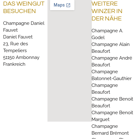
DAS WEINGUT
WEITERE
BESUCHEN
WINZER IN
DER NÄHE
Champagne Daniel
Fauvet
Champagne A.
Daniel Fauvet
Godel
23, Rue des
Champagne Alain
Tempeliers
Beaufort
51150 Ambonnay
Champagne André
Frankreich
Beaufort
Champagne
Batonnet-Gauthier
Champagne
Beaufort
Champagne Benoit
Beaufort
Champagne Benoit
Marguet
Champagne
Bernard Brémont