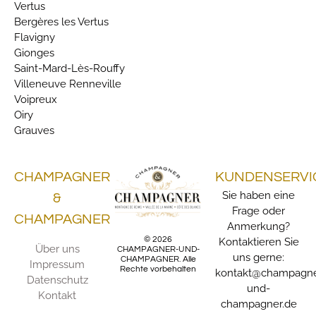
Vertus
Bergères les Vertus
Flavigny
Gionges
Saint-Mard-Lès-Rouffy
Villeneuve Renneville
Voipreux
Oiry
Grauves
CHAMPAGNER
KUNDENSERVI
Sie haben eine
&
Frage oder
CHAMPAGNER
Anmerkung?
© 2026
Kontaktieren Sie
Über uns
CHAMPAGNER-UND-
uns gerne:
CHAMPAGNER. Alle
Impressum
Rechte vorbehalten
kontakt@champagne
Datenschutz
und-
Kontakt
champagner.de