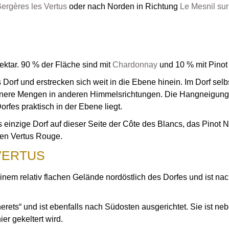
ergères les Vertus
oder nach Norden in Richtung
Le Mesnil su
ektar. 90 % der Fläche sind mit
Chardonnay
und 10 % mit Pinot 
orf und erstrecken sich weit in die Ebene hinein. Im Dorf sel
nere Mengen in anderen Himmelsrichtungen. Die Hangneigung var
rfes praktisch in der Ebene liegt.
s einzige Dorf auf dieser Seite der Côte des Blancs, das Pinot N
en Vertus Rouge.
VERTUS
inem relativ flachen Gelände nordöstlich des Dorfes und ist na
erets“ und ist ebenfalls nach Südosten ausgerichtet. Sie ist n
r gekeltert wird.