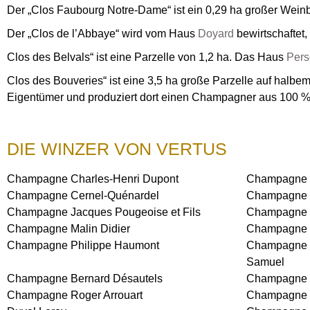
Der „Clos Faubourg Notre-Dame“ ist ein 0,29 ha großer Weinb
Der „Clos de l’Abbaye“ wird vom Haus
Doyard
bewirtschaftet,
Clos des Belvals“ ist eine Parzelle von 1,2 ha. Das Haus
Pers
Clos des Bouveries“ ist eine 3,5 ha große Parzelle auf halb
Eigentümer und produziert dort einen Champagner aus 100 
DIE WINZER VON VERTUS
Champagne Charles-Henri Dupont
Champagne T
Champagne Cernel-Quénardel
Champagne E
Champagne Jacques Pougeoise et Fils
Champagne P
Champagne Malin Didier
Champagne 
Champagne Philippe Haumont
Champagne M.
Samuel
Champagne Bernard Désautels
Champagne P
Champagne Roger Arrouart
Champagne M