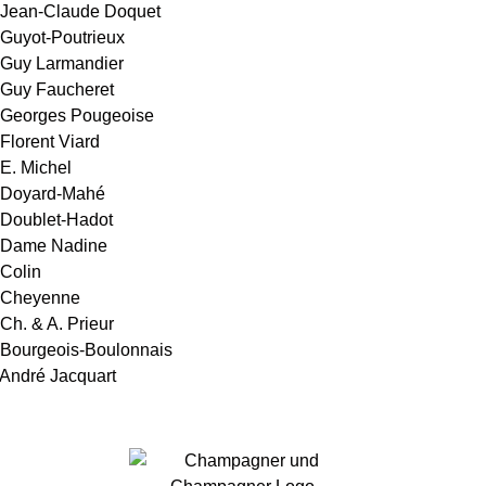
Jean-Claude Doquet
uyot-Poutrieux
Guy Larmandier
Guy Faucheret
Georges Pougeoise
lorent Viard
. Michel
Doyard-Mahé
Doublet-Hadot
Dame Nadine
Colin
 Cheyenne
h. & A. Prieur
Bourgeois-Boulonnais
ndré Jacquart