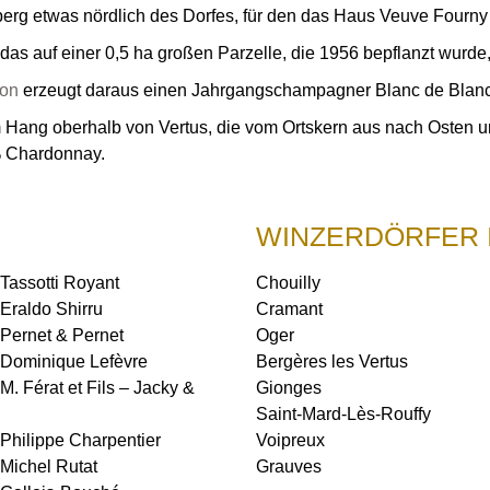
erg etwas nördlich des Dorfes, für den das Haus Veuve Fourny 
 das auf einer 0,5 ha großen Parzelle, die 1956 bepflanzt wurd
on
erzeugt daraus einen Jahrgangschampagner Blanc de Blanc
em Hang oberhalb von Vertus, die vom Ortskern aus nach Osten u
% Chardonnay.
WINZERDÖRFER 
assotti Royant
Chouilly
raldo Shirru
Cramant
ernet & Pernet
Oger
Dominique Lefèvre
Bergères les Vertus
 Férat et Fils – Jacky &
Gionges
Saint-Mard-Lès-Rouffy
hilippe Charpentier
Voipreux
ichel Rutat
Grauves