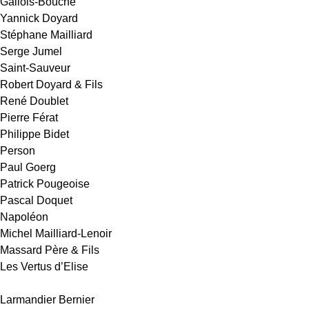
Gallois-Bouché
Yannick Doyard
téphane Mailliard
Serge Jumel
Saint-Sauveur
obert Doyard & Fils
René Doublet
ierre Férat
hilippe Bidet
Person
Paul Goerg
atrick Pougeoise
Pascal Doquet
Napoléon
ichel Mailliard-Lenoir
assard Père & Fils
es Vertus d’Elise
armandier Bernier