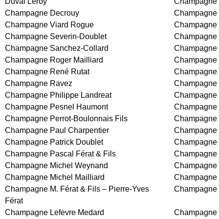
Duval Leroy
Champagne 
Champagne Decrouy
Champagne 
Champagne Viard Rogue
Champagne S
Champagne Severin-Doublet
Champagne 
Champagne Sanchez-Collard
Champagne 
Champagne Roger Mailliard
Champagne R
Champagne René Rutat
Champagne 
Champagne Ravez
Champagne P
Champagne Philippe Landreat
Champagne P
Champagne Pesnel Haumont
Champagne 
Champagne Perrot-Boulonnais Fils
Champagne 
Champagne Paul Charpentier
Champagne P
Champagne Patrick Doublet
Champagne 
Champagne Pascal Férat & Fils
Champagne 
Champagne Michel Weynand
Champagne M
Champagne Michel Mailliard
Champagne M
Champagne M. Férat & Fils – Pierre-Yves
Champagne L
Férat
Champagne Lefevre Medard
Champagne L