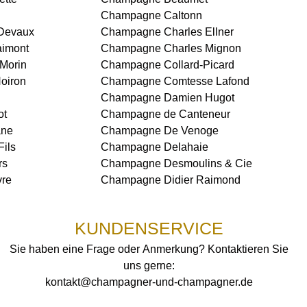
Champagne Caltonn
Devaux
Champagne Charles Ellner
aimont
Champagne Charles Mignon
Morin
Champagne Collard-Picard
oiron
Champagne Comtesse Lafond
Champagne Damien Hugot
ot
Champagne de Canteneur
ane
Champagne De Venoge
ils
Champagne Delahaie
rs
Champagne Desmoulins & Cie
vre
Champagne Didier Raimond
KUNDENSERVICE
Sie haben eine Frage oder Anmerkung? Kontaktieren Sie
uns gerne:
kontakt@champagner-und-champagner.de