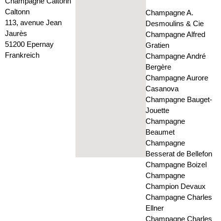
Champagne Caltonn
Caltonn
Champagne A.
113, avenue Jean
Desmoulins & Cie
Jaurès
Champagne Alfred
51200 Epernay
Gratien
Frankreich
Champagne André
Bergère
Champagne Aurore
Casanova
Champagne Bauget-
Jouette
Champagne
Beaumet
Champagne
Besserat de Bellefon
Champagne Boizel
Champagne
Champion Devaux
Champagne Charles
Ellner
Champagne Charles