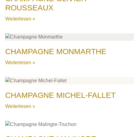
ROUSSEAUX
Weiterlesen »
CHAMPAGNE MONMARTHE
Weiterlesen »
CHAMPAGNE MICHEL-FALLET
Weiterlesen »