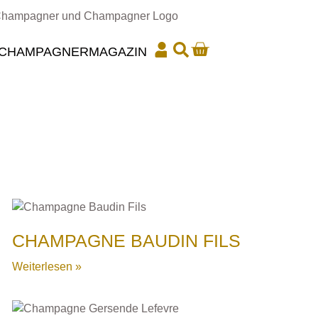
CHAMPAGNER
MAGAZIN
CHAMPAGNE BAUDIN FILS
Weiterlesen »