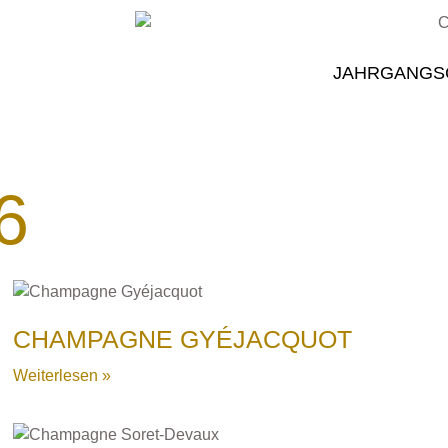
JAHRGANGS
6
CHAMPAGNE GYÉJACQUOT
Weiterlesen »