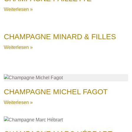
Weiterlesen »
CHAMPAGNE MINARD & FILLES
Weiterlesen »
CHAMPAGNE MICHEL FAGOT
Weiterlesen »