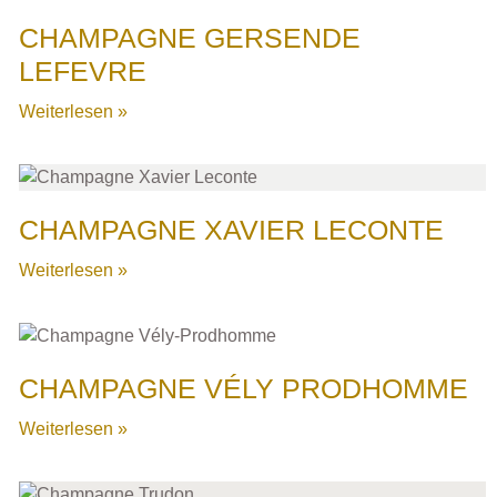
CHAMPAGNE GERSENDE
LEFEVRE
Weiterlesen »
CHAMPAGNE XAVIER LECONTE
Weiterlesen »
CHAMPAGNE VÉLY PRODHOMME
Weiterlesen »