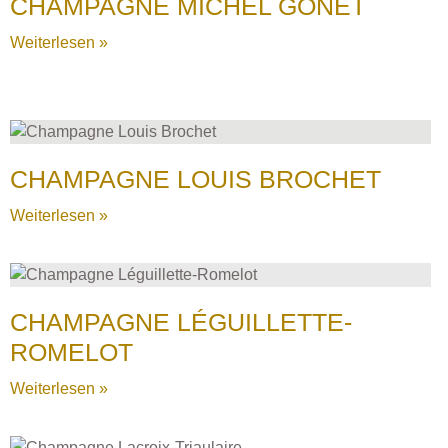
CHAMPAGNE MICHEL GONET
Weiterlesen »
CHAMPAGNE LOUIS BROCHET
Weiterlesen »
CHAMPAGNE LÉGUILLETTE-
ROMELOT
Weiterlesen »