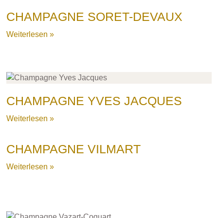
CHAMPAGNE SORET-DEVAUX
Weiterlesen »
CHAMPAGNE YVES JACQUES
Weiterlesen »
CHAMPAGNE VILMART
Weiterlesen »