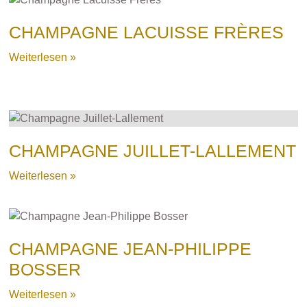
CHAMPAGNE LACUISSE FRÈRES
Weiterlesen »
CHAMPAGNE JUILLET-LALLEMENT
Weiterlesen »
CHAMPAGNE JEAN-PHILIPPE
BOSSER
Weiterlesen »