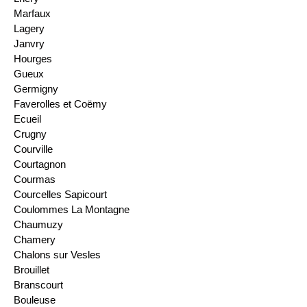
Marfaux
Lagery
Janvry
Hourges
Gueux
Germigny
Faverolles et Coëmy
Ecueil
Crugny
Courville
Courtagnon
Courmas
Courcelles Sapicourt
Coulommes La Montagne
Chaumuzy
Chamery
Chalons sur Vesles
Brouillet
Branscourt
Bouleuse