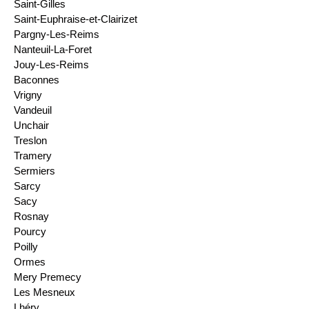
Saint-Gilles
Saint-Euphraise-et-Clairizet
Pargny-Les-Reims
Nanteuil-La-Foret
Jouy-Les-Reims
Baconnes
Vrigny
Vandeuil
Unchair
Treslon
Tramery
Sermiers
Sarcy
Sacy
Rosnay
Pourcy
Poilly
Ormes
Mery Premecy
Les Mesneux
Lhéry