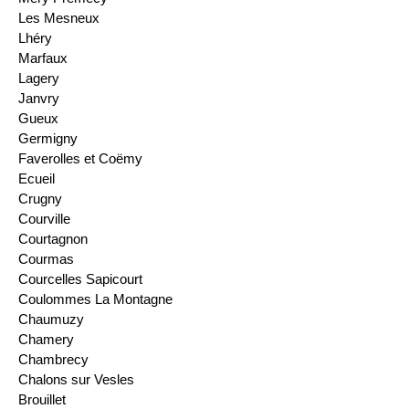
Les Mesneux
Lhéry
Marfaux
Lagery
Janvry
Gueux
Germigny
Faverolles et Coëmy
Ecueil
Crugny
Courville
Courtagnon
Courmas
Courcelles Sapicourt
Coulommes La Montagne
Chaumuzy
Chamery
Chambrecy
Chalons sur Vesles
Brouillet