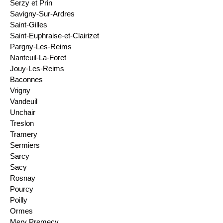
Serzy et Prin
Savigny-Sur-Ardres
Saint-Gilles
Saint-Euphraise-et-Clairizet
Pargny-Les-Reims
Nanteuil-La-Foret
Jouy-Les-Reims
Baconnes
Vrigny
Vandeuil
Unchair
Treslon
Tramery
Sermiers
Sarcy
Sacy
Rosnay
Pourcy
Poilly
Ormes
Mery Premecy