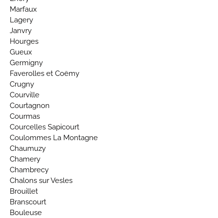
Marfaux
Lagery
Janvry
Hourges
Gueux
Germigny
Faverolles et Coëmy
Crugny
Courville
Courtagnon
Courmas
Courcelles Sapicourt
Coulommes La Montagne
Chaumuzy
Chamery
Chambrecy
Chalons sur Vesles
Brouillet
Branscourt
Bouleuse