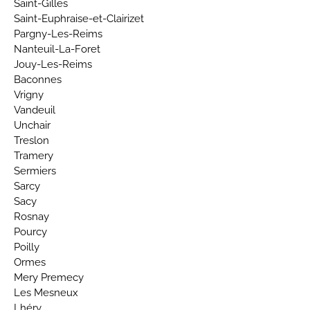
Saint-Gilles
Saint-Euphraise-et-Clairizet
Pargny-Les-Reims
Nanteuil-La-Foret
Jouy-Les-Reims
Baconnes
Vrigny
Vandeuil
Unchair
Treslon
Tramery
Sermiers
Sarcy
Sacy
Rosnay
Pourcy
Poilly
Ormes
Mery Premecy
Les Mesneux
Lhéry