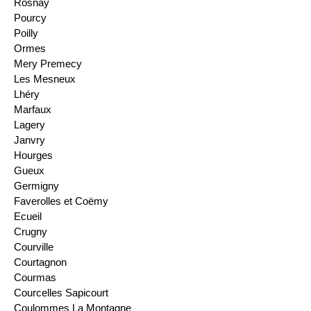
Rosnay
Pourcy
Poilly
Ormes
Mery Premecy
Les Mesneux
Lhéry
Marfaux
Lagery
Janvry
Hourges
Gueux
Germigny
Faverolles et Coëmy
Ecueil
Crugny
Courville
Courtagnon
Courmas
Courcelles Sapicourt
Coulommes La Montagne