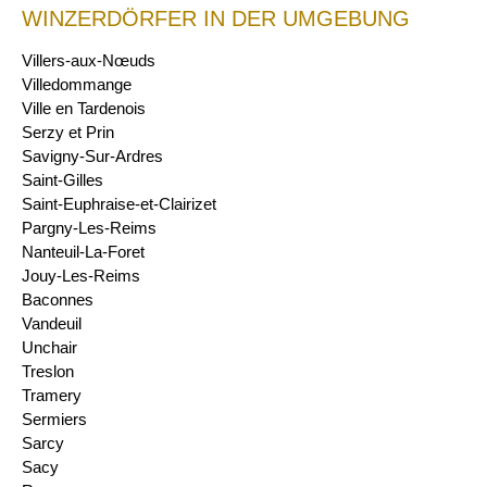
WINZERDÖRFER IN DER UMGEBUNG
Villers-aux-Nœuds
Villedommange
Ville en Tardenois
Serzy et Prin
Savigny-Sur-Ardres
Saint-Gilles
Saint-Euphraise-et-Clairizet
Pargny-Les-Reims
Nanteuil-La-Foret
Jouy-Les-Reims
Baconnes
Vandeuil
Unchair
Treslon
Tramery
Sermiers
Sarcy
Sacy