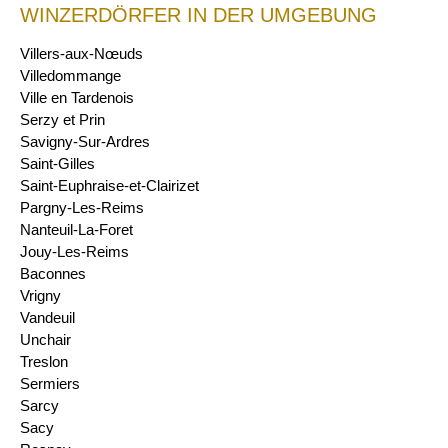
WINZERDÖRFER IN DER UMGEBUNG
Villers-aux-Nœuds
Villedommange
Ville en Tardenois
Serzy et Prin
Savigny-Sur-Ardres
Saint-Gilles
Saint-Euphraise-et-Clairizet
Pargny-Les-Reims
Nanteuil-La-Foret
Jouy-Les-Reims
Baconnes
Vrigny
Vandeuil
Unchair
Treslon
Sermiers
Sarcy
Sacy