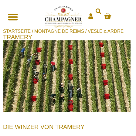
STARTSEITE
/
MONTAGNE DE REIMS
/
VESLE & ARDRE
TRAMERY
DIE WINZER VON TRAMERY