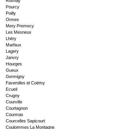
Rosnay
Pourcy
Poilly
Ormes
Mery Premecy
Les Mesneux
Lhéry
Marfaux
Lagery
Janvry
Hourges
Gueux
Germigny
Faverolles et Coëmy
Ecueil
Crugny
Courville
Courtagnon
Courmas
Courcelles Sapicourt
Coulommes La Montagne