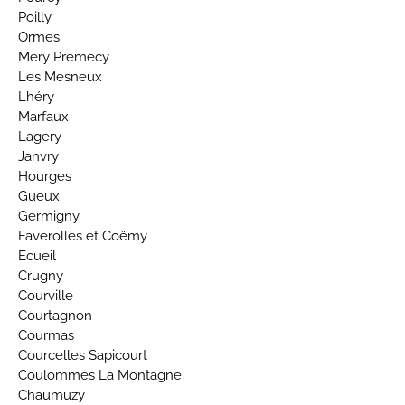
Poilly
Ormes
Mery Premecy
Les Mesneux
Lhéry
Marfaux
Lagery
Janvry
Hourges
Gueux
Germigny
Faverolles et Coëmy
Ecueil
Crugny
Courville
Courtagnon
Courmas
Courcelles Sapicourt
Coulommes La Montagne
Chaumuzy