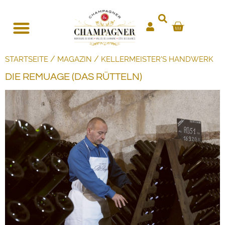
/
/
STARTSEITE
MAGAZIN
KELLERMEISTER'S HANDWERK
DIE REMUAGE (DAS RÜTTELN)