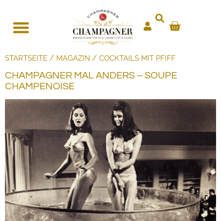
/
/
STARTSEITE
MAGAZIN
COCKTAILS MIT PFIFF
CHAMPAGNER MAL ANDERS – SOUPE
CHAMPENOISE