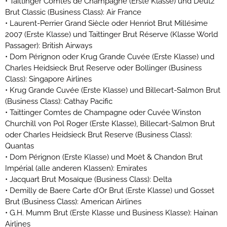
• Taittinger Comtes de Champagne (Erste Klasse) und Deutz
Brut Classic (Business Class): Air France
• Laurent-Perrier Grand Siècle oder Henriot Brut Millésime
2007 (Erste Klasse) und Taittinger Brut Réserve (Klasse World
Passager): British Airways
• Dom Pérignon oder Krug Grande Cuvée (Erste Klasse) und
Charles Heidsieck Brut Reserve oder Bollinger (Business
Class): Singapore Airlines
• Krug Grande Cuvée (Erste Klasse) und Billecart-Salmon Brut
(Business Class): Cathay Pacific
• Taittinger Comtes de Champagne oder Cuvée Winston
Churchill von Pol Roger (Erste Klasse), Billecart-Salmon Brut
oder Charles Heidsieck Brut Reserve (Business Class):
Quantas
• Dom Pérignon (Erste Klasse) und Moët & Chandon Brut
Impérial (alle anderen Klassen): Emirates
• Jacquart Brut Mosaïque (Business Class): Delta
• Demilly de Baere Carte d’Or Brut (Erste Klasse) und Gosset
Brut (Business Class): American Airlines
• G.H. Mumm Brut (Erste Klasse und Business Klasse): Hainan
Airlines